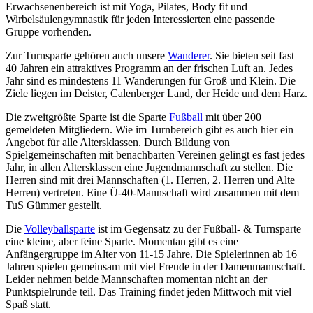
Erwachsenenbereich ist mit Yoga, Pilates, Body fit und
Wirbelsäulengymnastik für jeden Interessierten eine passende
Gruppe vorhenden.
Zur Turnsparte gehören auch unsere
Wanderer
. Sie bieten seit fast
40 Jahren ein attraktives Programm an der frischen Luft an. Jedes
Jahr sind es mindestens 11 Wanderungen für Groß und Klein. Die
Ziele liegen im Deister, Calenberger Land, der Heide und dem Harz.
Die zweitgrößte Sparte ist die Sparte
Fußball
mit über 200
gemeldeten Mitgliedern. Wie im Turnbereich gibt es auch hier ein
Angebot für alle Altersklassen. Durch Bildung von
Spielgemeinschaften mit benachbarten Vereinen gelingt es fast jedes
Jahr, in allen Altersklassen eine Jugendmannschaft zu stellen. Die
Herren sind mit drei Mannschaften (1. Herren, 2. Herren und Alte
Herren) vertreten. Eine Ü-40-Mannschaft wird zusammen mit dem
TuS Gümmer gestellt.
Die
Volleyballsparte
ist im Gegensatz zu der Fußball- & Turnsparte
eine kleine, aber feine Sparte. Momentan gibt es eine
Anfängergruppe im Alter von 11-15 Jahre. Die Spielerinnen ab 16
Jahren spielen gemeinsam mit viel Freude in der Damenmannschaft.
Leider nehmen beide Mannschaften momentan nicht an der
Punktspielrunde teil. Das Training findet jeden Mittwoch mit viel
Spaß statt.